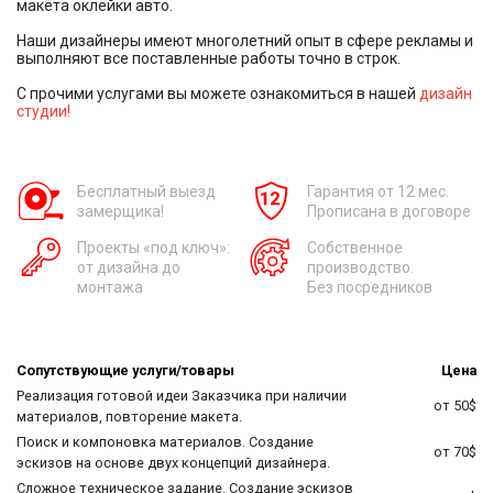
макета оклейки авто.
Наши дизайнеры имеют многолетний опыт в сфере рекламы и
выполняют все поставленные работы точно в строк.
С прочими услугами вы можете ознакомиться в нашей
дизайн
студии!
Бесплатный выезд
Гарантия от 12 мес.
замерщика!
Прописана в договоре
Проекты «под ключ»:
Собственное
от дизайна до
производство.
монтажа
Без посредников
Сопутствующие услуги/товары
Цена
Реализация готовой идеи Заказчика при наличии
от 50$
материалов, повторение макета.
Поиск и компоновка материалов. Создание
от 70$
эскизов на основе двух концепций дизайнера.
Сложное техническое задание. Создание эскизов