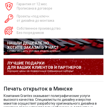
Гарантия от 12 мес.
Прописана в договоре
Проекты «под ключ»:
от дизайна до монтажа
Собственное производство.
Без посредников
НАШЛИ ДЕШЕВЛЕ НО
ХОТИТЕ ЗАКАЗАТЬ У НАС?
Готовы обсудить условия индивидуально.
ЛУЧШИЕ ПОДАРКИ
ДЛЯ ВАШИХ КЛИЕНТОВ И ПАРТНЕРОВ
Хорошие цены на подарочные сувенирные наборы!
Печать открыток в Минске
Компания Grantex оказывает полиграфические услуги
высокого качества. Специалисты по дизайну и верстке
макетов осуществят разработку оригинального дизайна в