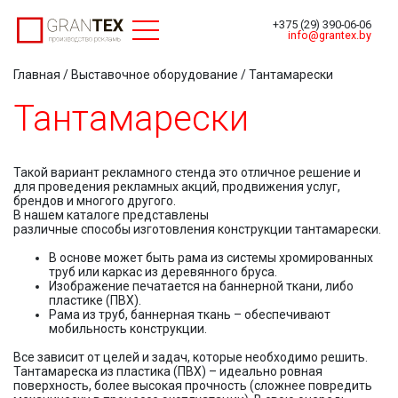
Toggle navigation
+375 (29) 390-06-06
info@grantex.by
Главная
/
Выставочное оборудование
/ Тантамарески
Тантамарески
Такой вариант рекламного стенда это отличное решение и
для проведения рекламных акций, продвижения услуг,
брендов и многого другого.
В нашем каталоге представлены
различные способы изготовления конструкции тантамарески.
В основе может быть рама из системы хромированных
труб или каркас из деревянного бруса.
Изображение печатается на баннерной ткани, либо
пластике (ПВХ).
Рама из труб, баннерная ткань – обеспечивают
мобильность конструкции.
Все зависит от целей и задач, которые необходимо решить.
Тантамареска из пластика (ПВХ) – идеально ровная
поверхность, более высокая прочность (сложнее повредить