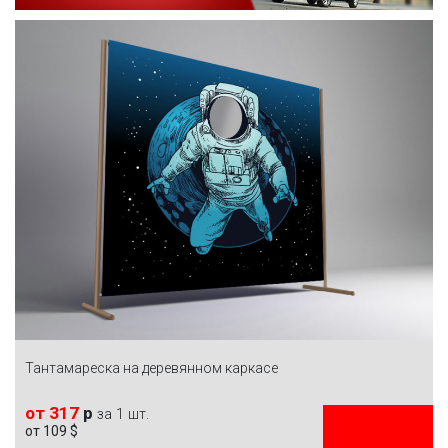
Тантамареска на деревянном каркасе
от 317
р
за 1 шт.
от 109 $