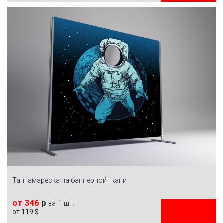
ЗАКАЗАТЬ
Тантамареска на баннерной ткани
от 346
р
за 1 шт.
от 119 $