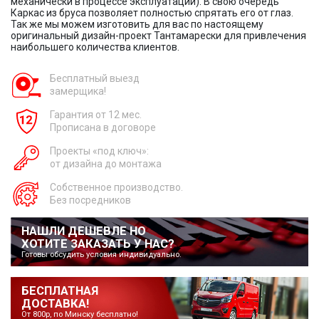
механически в процессе эксплуатации). В свою очередь
Каркас из бруса позволяет полностью спрятать его от глаз.
Так же мы можем изготовить для вас по настоящему
оригинальный дизайн-проект Тантамарески для привлечения
наибольшего количества клиентов.
Бесплатный выезд
замерщика!
Гарантия от 12 мес.
Прописана в договоре
Проекты «под ключ»:
от дизайна до монтажа
Собственное производство.
Без посредников
НАШЛИ ДЕШЕВЛЕ НО
ХОТИТЕ ЗАКАЗАТЬ У НАС?
Готовы обсудить условия индивидуально.
БЕСПЛАТНАЯ
ДОСТАВКА!
От 800р, по Минску бесплатно!