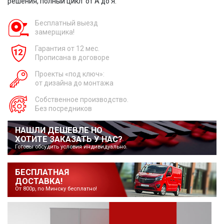
решения, полный цикл от А до Я.
Бесплатный выезд
замерщика!
Гарантия от 12 мес.
Прописана в договоре
Проекты «под ключ»:
от дизайна до монтажа
Собственное производство.
Без посредников
НАШЛИ ДЕШЕВЛЕ НО
ХОТИТЕ ЗАКАЗАТЬ У НАС?
Готовы обсудить условия индивидуально.
БЕСПЛАТНАЯ
ДОСТАВКА!
От 800р, по Минску бесплатно!