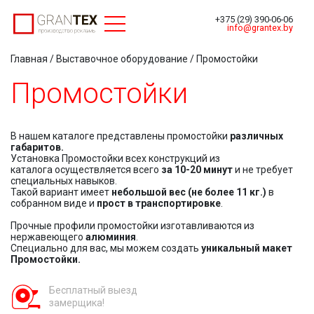
Toggle navigation
+375 (29) 390-06-06
info@grantex.by
Главная
/
Выставочное оборудование
/ Промостойки
Промостойки
В нашем каталоге представлены промостойки
различных
габаритов.
Установка Промостойки всех конструкций из
каталога осуществляется всего
за 10-20 минут
и не требует
специальных навыков.
Такой вариант имеет
небольшой вес (не более 11 кг.)
в
собранном виде и
прост в транспортировке
.
Прочные профили промостойки изготавливаются из
нержавеющего
алюминия
.
Специально для вас, мы можем создать
уникальный макет
Промостойки.
Бесплатный выезд
замерщика!