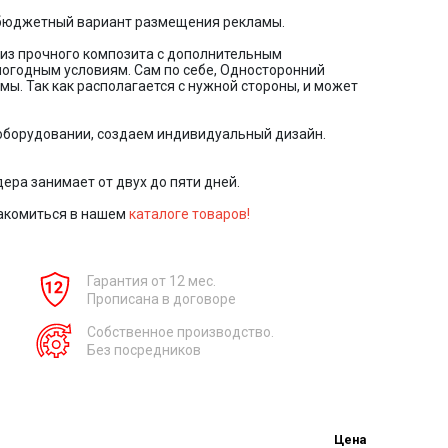
 бюджетный вариант размещения рекламы.
из прочного композита с дополнительным
огодным условиям. Сам по себе, Односторонний
ы. Так как располагается с нужной стороны, и может
борудовании, создаем индивидуальный дизайн.
ера занимает от двух до пяти дней.
акомиться в нашем
каталоге товаров!
Гарантия от 12 мес.
Прописана в договоре
Собственное производство.
Без посредников
Цена