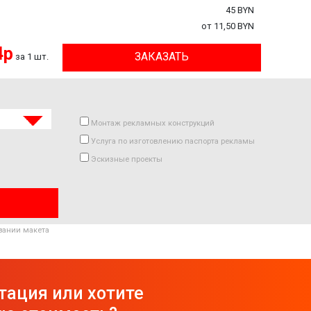
45 BYN
от 11,50 BYN
4р
ЗАКАЗАТЬ
за 1 шт.
Монтаж рекламных конструкций
Услуга по изготовлению паспорта рекламы
Эскизные проекты
вании макета
тация или хотите