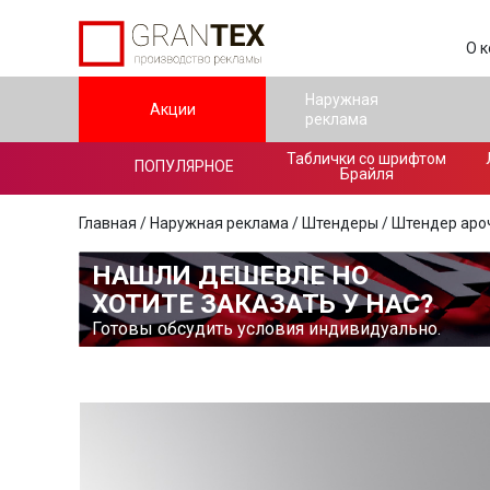
О 
Наружная
Акции
реклама
Таблички со шрифтом
ПОПУЛЯРНОЕ
Брайля
Главная
/
Наружная реклама
/
Штендеры
/ Штендер аро
НАШЛИ ДЕШЕВЛЕ НО
ХОТИТЕ ЗАКАЗАТЬ У НАС?
Готовы обсудить условия индивидуально.