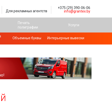
+375 (29) 390-06-06
Для рекламных агентств
info@grantex.by
Печать
я
Услуги
полиграфии
я
Объемные буквы
Интерьерные вывески
но!
ый