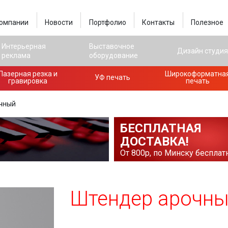
компании
Новости
Портфолио
Контакты
Полезное
Интерьерная
Выставочное
Дизайн студи
реклама
оборудование
Лазерная резка и
Широкоформатна
УФ печать
гравировка
печать
чный
БЕСПЛАТНАЯ
ДОСТАВКА!
От 800р, по Минску бесплат
Штендер арочн