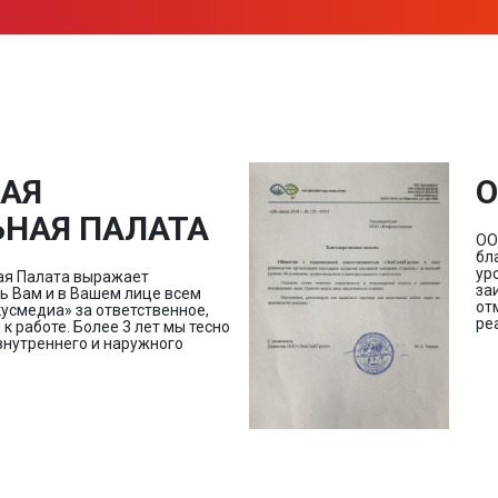
АЯ
О
НАЯ ПАЛАТА
ОО
бл
ур
ая Палата выражает
за
ь Вам и в Вашем лице всем
от
усмедиа» за ответственное,
ре
 работе. Более 3 лет мы тесно
внутреннего и наружного