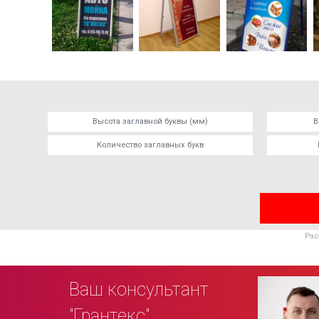
Рас
Ваш консультант
"Грантекс"